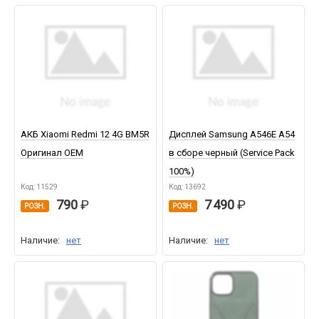
АКБ Xiaomi Redmi 12 4G BM5R
Дисплей Samsung A546E A54
Оригинал OEM
в сборе черный (Service Pack
100%)
Код: 11529
Код: 13692
790
7 490
РОЗН.
РОЗН.
Наличие:
нет
Наличие:
нет