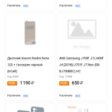
Наличие:
нет
Наличие:
нет
Дисплей Xiaomi Redmi Note
АКБ Samsung J700F J7/J400F
12S + тачскрин черный
J4 (2018)/J701F J7 Neo (EB-
(InCell)
BJ700BBC) HC
Код: 8685
Код: 13588
1 190
650
РОЗН.
РОЗН.
Наличие:
нет
Наличие:
нет