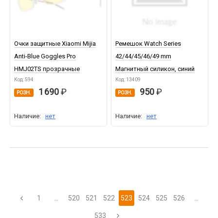
Очки защитные Xiaomi Mijia
Ремешок Watch Series
Anti-Blue Goggles Pro
42/44/45/46/49 mm
HMJ02TS прозрачные
Магнитный силикон, синий
Код: 594
Код: 13409
1 690
950
РОЗН.
РОЗН.
Наличие:
нет
Наличие:
нет
1
...
520
521
522
523
524
525
526
...
533