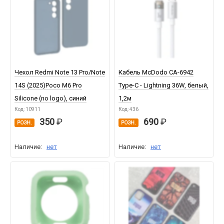
Чехол Redmi Note 13 Pro/Note
Кабель McDodo CA-6942
14S (2025)Poco M6 Pro
Type-C - Lightning 36W, белый,
Silicone (no logo), синий
1,2м
Код: 10911
Код: 436
350
690
РОЗН.
РОЗН.
Наличие:
нет
Наличие:
нет