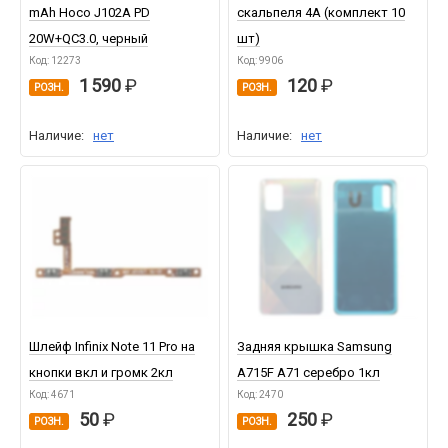
mAh Hoco J102A PD
скальпеля 4A (комплект 10
20W+QC3.0, черный
шт)
Код: 12273
Код: 9906
1 590
120
РОЗН.
РОЗН.
Наличие:
нет
Наличие:
нет
Шлейф Infinix Note 11 Pro на
Задняя крышка Samsung
кнопки вкл и громк 2кл
A715F A71 серебро 1кл
Код: 4671
Код: 2470
50
250
РОЗН.
РОЗН.