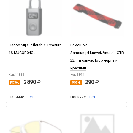
Насос Mijia Inflatable Treasure
Ремешок
1S MJCQB04QJ
Samsung/Huawei/Amazfit GTR
22mm canvas loop черный-
красный
Код: 11816
Код: 5393
2 890
290
РОЗН.
РОЗН.
Наличие:
нет
Наличие:
нет