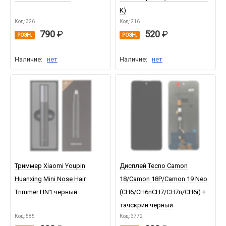
K)
Код: 326
Код: 216
790
520
РОЗН.
РОЗН.
Наличие:
нет
Наличие:
нет
Триммер Xiaomi Youpin
Дисплей Tecno Camon
Huanxing Mini Nose Hair
18/Camon 18P/Camon 19 Neo
Trimmer HN1 черный
(CH6/CH6nCH7/CH7n/CH6i) +
тачскрин черный
Код: 585
Код: 3772