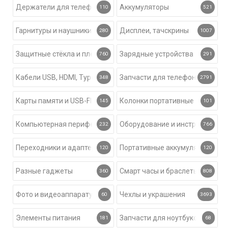
Держатели для телефонов
Аккумуляторы
110
521
Гарнитуры и наушники
Дисплеи, тачскрины
280
1007
Защитные стёкла и плёнки
Зарядные устройства
760
291
Кабели USB, HDMI, Type-C
Запчасти для телефонов
348
2791
Карты памяти и USB-Flash
Колонки портативные
145
101
Компьютерная периферия
Оборудование и инструмент
232
766
Переходники и адаптеры
Портативные аккумуляторы
120
120
Разные гаджеты
Смарт часы и браслеты
360
808
Фото и видеоаппаратура
Чехлы и украшения
60
3693
Элементы питания
Запчасти для ноутбуков
181
68