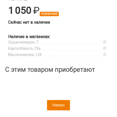
Xiaomi
Зарядные станции
Корпусы, задние крышки
Infinix
1 050
iPhone, iPad, Watch
Разветвители прикуривателя
Микросхемы
Itel
РОЗНИЧНАЯ
СЗУ
Микрофоны
Oneplus
Сейчас нет в наличии
Проклейки для телефонов
Oppo
Разъемы
Realme
Наличие в магазинах:
Шлейфа, платы, подложки
Samsung
Орджоникидзе, 7
Карла Маркса, 29а
TCL
Масленникова, 134
Tecno
Vivo
С этим товаром приобретают
Xiaomi
iPhone, iPad, Watch
Защитные плёнки
Камера
На камеру/на динамик
Плоттер и расходные материалы
Наверх
Салфетки