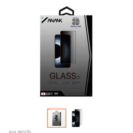
Аккумуляторы
Honor/Huawei
Гарнитуры и наушники
Infinix
Гарнитуры Bluetooth беспроводные
Nokia
Держатели для телефонов
Гарнитуры Bluetooth, Bluetooth ресиверы
Oppo/Realme
Авто держатель
Наушники накладные
Дисплеи, тачскрины
Samsung
Авто держатель магнитный
Наушники оригинальные
Tecno
Huawei
Авто держатель с беспроводной зарядкой
Запчасти для ноутбуков
Наушники проводные 3.5 мм
Xiaomi
Infinix
Держатель для мобильного устройства
Наушники проводные с Lightning
АКБ для ноутбуков
iPhone, iPad, Watch, AirPods
Itel
Запчасти для телефонов
Набор металлических пластин
Наушники проводные с Type-C
Блоки питания, сетевые кабеля
Аккумуляторы для детских часов
Lenovo
Антенны
Матрицы
Аккумуляторы универсальные
Зарядные устройства
Realme/Oppo
Динамики, Вибро
Салазки
Samsung
АЗУ
Камеры
Защитные стёкла и плёнки
TCL
Адаптеры
Кнопки, толкатели
Google Pixel
Tecno
Алиса
Коннекторы SIM, MMC
Honor
Vivo
Беспроводные QI
Корпусные части
Huawei/Honor
Код: 9823