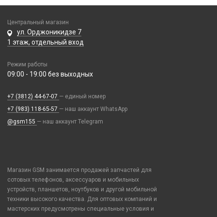
Кабели USB, HDMI, Type-C
Центральный магазин
2 в 1
ул. Орджоникидзе 7
Карты памяти и USB-Flash
3 в 1
1 этаж, отдельный вход
USB Flash
30 pin
Колонки портативные
USB Flash (Lightning/Type-C)
Режим работы
4 в 1
09:00 - 19:00 без выходных
Карты памяти
Компьютерная периферия
HDMI/DisplayPort
Lightning
Wi-Fi роутеры и адаптеры
+7 (3812) 44-67-07
— единый номер
Оборудование и инструмент
MagSafe 3
Аксессуары для ПК
+7 (983) 118-65-57
— наш аккаунт WhatsApp
Активаторы АКБ, тестеры, программаторы
Mi Band и Amazfit, Hoco
Акустическая система для ПК
@gsm155
Переходники и адаптеры
— наш аккаунт Telegram
Восстановление модулей
MicroUSB
Веб-камеры
AUX (кабели, удлинители, разветвители)
Вспомогательный инструмент
MiniUSB
Портативные аккумуляторы
Геймпады, Джойстики
AUX lighting - jack
Запчасти для оборудования
Type-C
Игровые гарнитуры
Внешний аккумулятор
AUX typ-c - jack
Разные гаджеты
Зарядные станции
Type-C - Lightning
Магазин GSM занимается продажей запчастей для
Клавиатуры и комплекты
Внешний аккумулятор MagSafe
OTG кабели и переходники
сотовых телефонов, аксессуаров и мобильных
Источники питания
FM-модуляторы
Type-C - Type-C
Коврики для мыши
Внешний аккумулятор с беспроводной зарядкой
Смарт часы и браслеты
Переходник jack - lighting
устройств, планшетов, ноутбуков и другой мобильной
Кусачки, плоскогубцы
Hoco
Watch Series
Компьютерные игровые гарнитуры
техники высокого качества. Для оптовых компаний и
Переходник jack - typ-c
38mm/40mm/41mm для Watch Series
Микроскопы, лампы, лупы, камеры
Xiaomi
мастерских предусмотрены специальные условия и
Компьютерные микрофоны
Телепорт 2С
42mm/44mm/45mm/Ultra 49mm для Watch Series