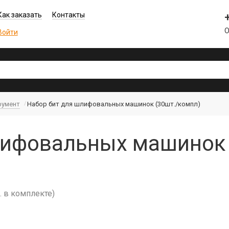
Как заказать
Контакты
О
Войти
румент
Набор бит для шлифовальных машинок (30шт./компл)
лифовальных машинок 
 в комплекте)