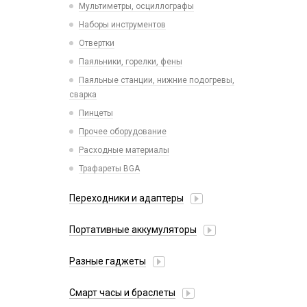
Мультиметры, осциллографы
Компьютерные мыши
Плоттер и расходные материалы
Наборы инструментов
Оперативная память
Салфетки
Отвертки
Сетевые фильтры
Паяльники, горелки, фены
Хабы / Разветвители / Картридеры
Паяльные станции, нижние подогревы,
сварка
Пинцеты
Прочее оборудование
Расходные материалы
Трафареты BGA
Переходники и адаптеры
AUX (кабели, удлинители, разветвители)
Портативные аккумуляторы
AUX lighting - jack
Внешний аккумулятор
AUX typ-c - jack
Разные гаджеты
Внешний аккумулятор MagSafe
OTG кабели и переходники
FM-модуляторы
Внешний аккумулятор с беспроводной
Смарт часы и браслеты
Переходник jack - lighting
Hoco
зарядкой