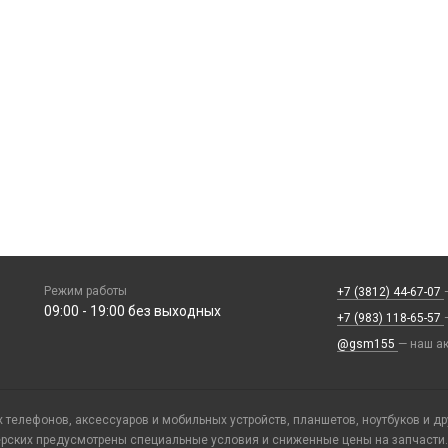
Режим работы
+7 (3812) 44-67-07
09:00 - 19:00 без выходных
+7 (983) 118-65-57
@gsm155
— наш ак
телефонов, аксессуаров и мобильных устройств, планшетов, ноутбуков и д
ерских предусмотрены специальные условия и сниженные цены на запчасти.