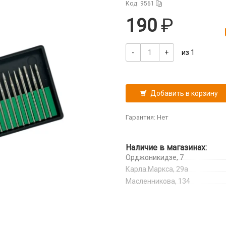
Код: 9561
190
-
+
из 1
Добавить в корзину
Гарантия: Нет
Наличие в магазинах:
Орджоникидзе, 7
Карла Маркса, 29а
Масленникова, 134