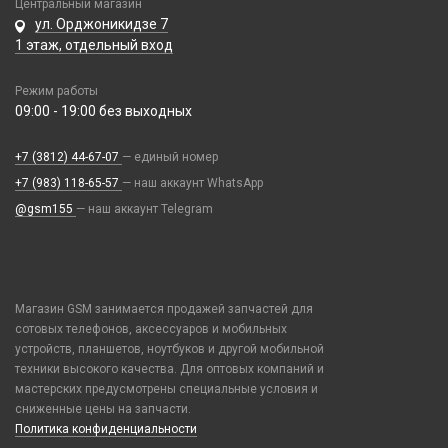
Оперативная память
Центральный магазин
Салфетки
Ремешки Amazfit Bip/Amazfit GTS/Samsung 40/44mm,Huawei 42mm
Отвертки
Дроны
ул. Орджоникидзе 7
IP-камеры
Сетевые фильтры
(20mm)
Чехлы и украшения
1 этаж, отдельный вход
Паяльники, горелки, фены
Игровые консоли
Видеорегистраторы
Хабы / Разветвители / Картридеры
Ремешки Mi Band 3/Mi Band 4
Google Pixel
Паяльные станции, нижние подогревы, сварка
Иное
Детские камеры
Ремешки Mi Band 5/Mi Band 6
Режим работы
Honor / Huawei
Пинцеты
Парковочные автовизитки
Моноподы, штативы
09:00 - 19:00 без выходных
Ремешки Mi Band 7
Infinix
Прочее оборудование
Петличный микрофон
Проекторы
Ремешки Mi Band 7 Pro
Realme / Oppo
Расходные материалы
+7 (3812) 44-67-07
Разное
— единый номер
Селфи лампы
Ремешки Mi Band 8/9
Samsung
Трафареты BGA
+7 (983) 118-65-57
— наш аккаунт WhatsApp
Рюкзаки и сумки
Экшн камеры
Ремешки Samsung 46mm/Huawei 46mm/Amazfit GTR (22mm)
Tecno
@gsm155
— наш аккаунт Telegram
Стилусы
Смарт часы
Vivo
Увлажнители воздуха
Умные детские часы
Xiaomi / Redmi / Poco
Фонарики
Шармы для ремешков Watch Series
iPhone / Watch / MacBook / AirTag / Pencil
Магазин GSM занимается продажей запчастей для
Держатели для карт
сотовых телефонов, аксессуаров и мобильных
Попсокеты / Кольца / Шнурки
устройств, планшетов, ноутбуков и другой мобильной
Чехлы / Сумки универсальные
техники высокого качества. Для оптовых компаний и
мастерских предусмотрены специальные условия и
Чехлы для Наушников
сниженные цены на запчасти.
Чехлы для Ноутбука
Политика конфиденциальности