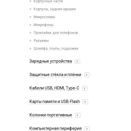
Корпусные части
Xiaomi
Корпусы, задние крышки
iPhone, iPad, Watch
Микросхемы
Микрофоны
Проклейки для телефонов
Разъемы
Шлейфа, платы, подложки
Зарядные устройства
АЗУ
Защитные стёкла и плёнки
Адаптеры
Google Pixel
Алиса
Кабели USB, HDMI, Type-C
Honor
Беспроводные QI
2 в 1
Huawei/Honor
Карты памяти и USB-Flash
Зарядные станции
3 в 1
Infinix
Разветвители прикуривателя
USB Flash
30 pin
Колонки портативные
Itel
СЗУ
USB Flash (Lightning/Type-C)
4 в 1
Oneplus
Карты памяти
Компьютерная периферия
HDMI/DisplayPort
Oppo