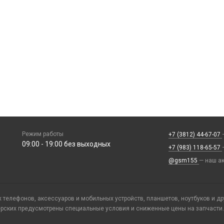
Режим работы
+7 (3812) 44-67-07
09:00 - 19:00 без выходных
+7 (983) 118-65-57
@gsm155
— наш ак
телефонов, аксессуаров и мобильных устройств, планшетов, ноутбуков и д
ерских предусмотрены специальные условия и сниженные цены на запчасти.