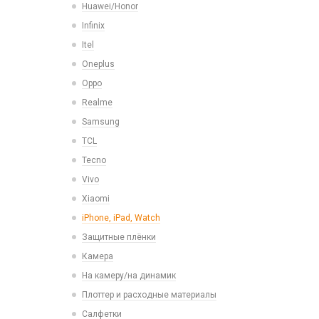
Huawei/Honor
Xiaomi
Зарядные станции
Корпусы, задние крышки
Infinix
iPhone, iPad, Watch
Разветвители прикуривателя
Микросхемы
Itel
СЗУ
Микрофоны
Oneplus
Проклейки для телефонов
Oppo
Разъемы
Realme
Шлейфа, платы, подложки
Samsung
TCL
Tecno
Vivo
Xiaomi
iPhone, iPad, Watch
Защитные плёнки
Камера
На камеру/на динамик
Плоттер и расходные материалы
Салфетки