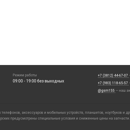
Режим работы
+7 (3812) 44-67-07
09:00 - 19:00 без выходных
+7 (983) 118-65-57
@gsm155
— наш ак
телефонов, аксессуаров и мобильных устройств, планшетов, ноутбуков и д
ерских предусмотрены специальные условия и сниженные цены на запчасти.