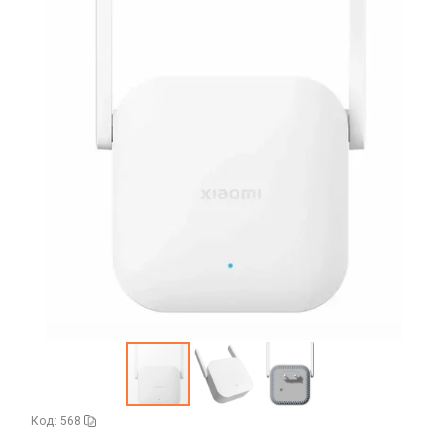
Гарнитуры и наушники
Infinix
Гарнитуры Bluetooth беспроводные
Nokia
Держатели для телефонов
Гарнитуры Bluetooth, Bluetooth ресиверы
Oppo/Realme
Авто держатель
Наушники накладные
Дисплеи, тачскрины
Samsung
Авто держатель магнитный
Наушники оригинальные
Tecno
Huawei
Авто держатель с беспроводной зарядкой
Запчасти для ноутбуков
Наушники проводные 3.5 мм
Xiaomi
Infinix
Держатель для мобильного устройства
Наушники проводные с Lightning
АКБ для ноутбуков
iPhone, iPad, Watch, AirPods
Itel
Запчасти для телефонов
Набор металлических пластин
Наушники проводные с Type-C
Блоки питания, сетевые кабеля
Аккумуляторы для детских часов
Lenovo
Антенны
Матрицы
Аккумуляторы универсальные
Зарядные устройства
Realme/Oppo
Динамики, Вибро
Салазки
Samsung
АЗУ
Камеры
Защитные стёкла и плёнки
TCL
Адаптеры
Кнопки, толкатели
Google Pixel
Tecno
Алиса
Кабели USB, HDMI, Type-C
Коннекторы SIM, MMC
Honor
Vivo
Беспроводные QI
Корпусные части
2 в 1
Huawei/Honor
Xiaomi
Карты памяти и USB-Flash
Зарядные станции
Корпусы, задние крышки
3 в 1
Infinix
iPhone, iPad, Watch
Разветвители прикуривателя
USB Flash
Микросхемы
Код: 568
30 pin
Колонки портативные
Itel
СЗУ
USB Flash (Lightning/Type-C)
Микрофоны