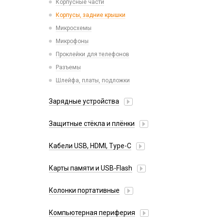
Корпусные части
Xiaomi
Корпусы, задние крышки
iPhone, iPad, Watch
Микросхемы
Микрофоны
Проклейки для телефонов
Разъемы
Шлейфа, платы, подложки
Зарядные устройства
АЗУ
Защитные стёкла и плёнки
Адаптеры
Google Pixel
Алиса
Кабели USB, HDMI, Type-C
Honor
Беспроводные QI
2 в 1
Huawei/Honor
Карты памяти и USB-Flash
Зарядные станции
3 в 1
Infinix
Разветвители прикуривателя
USB Flash
30 pin
Колонки портативные
Itel
СЗУ
USB Flash (Lightning/Type-C)
4 в 1
Oneplus
Карты памяти
Компьютерная периферия
HDMI/DisplayPort
Oppo