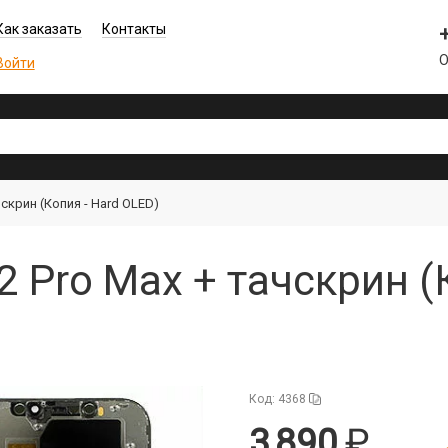
Как заказать
Контакты
О
Войти
чскрин (Копия - Hard OLED)
 Pro Max + тачскрин (
Код: 4368
3 890