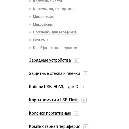
Корпусные части
Xiaomi
Корпусы, задние крышки
iPhone, iPad, Watch
Микросхемы
Микрофоны
Проклейки для телефонов
Разъемы
Шлейфа, платы, подложки
Зарядные устройства
АЗУ
Защитные стёкла и плёнки
Адаптеры
Google Pixel
Алиса
Кабели USB, HDMI, Type-C
Honor
Беспроводные QI
2 в 1
Huawei/Honor
Карты памяти и USB-Flash
Зарядные станции
3 в 1
Infinix
Разветвители прикуривателя
USB Flash
30 pin
Колонки портативные
Itel
СЗУ
USB Flash (Lightning/Type-C)
4 в 1
Oneplus
Карты памяти
Компьютерная периферия
HDMI/DisplayPort
Oppo