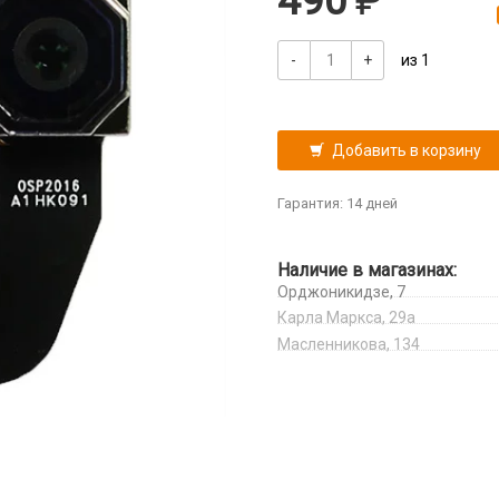
490
-
+
из 1
Добавить в корзину
Гарантия: 14 дней
Наличие в магазинах:
Орджоникидзе, 7
Карла Маркса, 29а
Масленникова, 134