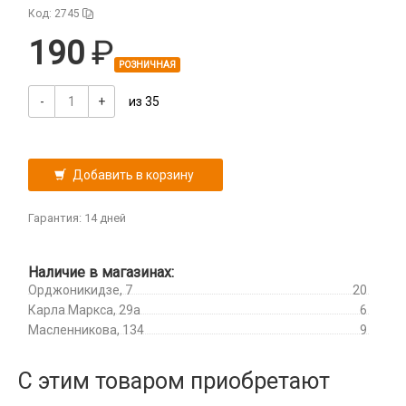
iPhone, iPad, Watch
Разветвители прикуривателя
Микросхемы
Код: 2745
Itel
СЗУ
Микрофоны
190
Oneplus
Проклейки для телефонов
РОЗНИЧНАЯ
Oppo
Разъемы
Realme
-
+
из 35
Шлейфа, платы, подложки
Samsung
TCL
Tecno
Добавить в корзину
Vivo
Xiaomi
Гарантия: 14 дней
iPhone, iPad, Watch
Защитные плёнки
Наличие в магазинах:
Орджоникидзе, 7
20
Камера
Карла Маркса, 29а
6
На камеру/на динамик
Масленникова, 134
9
Плоттер и расходные материалы
Салфетки
С этим товаром приобретают
Кабели USB, HDMI, Type-C