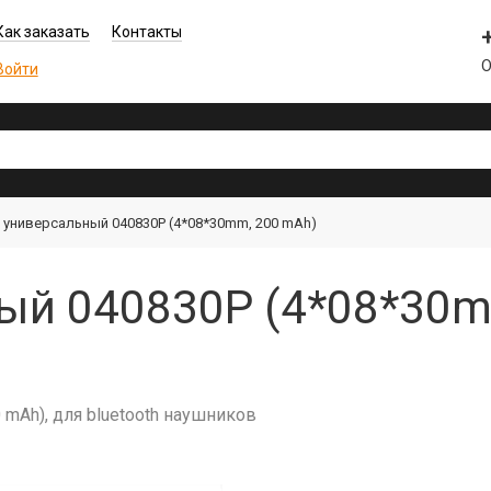
Как заказать
Контакты
О
Войти
 универсальный 040830P (4*08*30mm, 200 mAh)
ый 040830P (4*08*30m
mAh), для bluetooth наушников