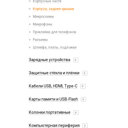
Корпусные части
Xiaomi
Корпусы, задние крышки
iPhone, iPad, Watch
Микросхемы
Микрофоны
Проклейки для телефонов
Разъемы
Шлейфа, платы, подложки
Зарядные устройства
АЗУ
Защитные стёкла и плёнки
Адаптеры
Google Pixel
Алиса
Кабели USB, HDMI, Type-C
Honor
Беспроводные QI
2 в 1
Huawei/Honor
Карты памяти и USB-Flash
Зарядные станции
3 в 1
Infinix
Разветвители прикуривателя
USB Flash
30 pin
Колонки портативные
Itel
СЗУ
USB Flash (Lightning/Type-C)
4 в 1
Oneplus
Карты памяти
Компьютерная периферия
HDMI/DisplayPort
Oppo