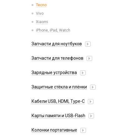
Tecno
Vivo
Xiaomi
iPhone, iPad, Watch
Запчасти для ноутбуков
АКБ для ноутбуков
Запчасти для телефонов
Блоки питания, сетевые кабеля
Антенны
Матрицы
Зарядные устройства
Динамики, Вибро
Салазки
АЗУ
Камеры
Защитные стёкла и плёнки
Адаптеры
Кнопки, толкатели
Google Pixel
Алиса
Кабели USB, HDMI, Type-C
Коннекторы SIM, MMC
Honor
Беспроводные QI
Корпусные части
2 в 1
Huawei/Honor
Карты памяти и USB-Flash
Зарядные станции
Корпусы, задние крышки
3 в 1
Infinix
Разветвители прикуривателя
USB Flash
Микросхемы
30 pin
Колонки портативные
Itel
СЗУ
USB Flash (Lightning/Type-C)
Микрофоны
4 в 1
Oneplus