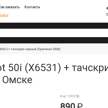
Как заказать
Контакты
О
Войти
 (X6531) + тачскрин черный (Оригинал OEM)
ot 50i (X6531) + тачск
в Омске
Код: 13032
890