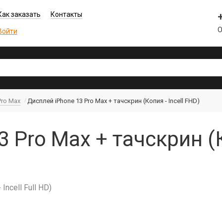
Как заказать
Контакты
О
Войти
Pro Max
Дисплей iPhone 13 Pro Max + тачскрин (Копия - Incell FHD)
 Pro Max + тачскрин (К
ncell Full HD)