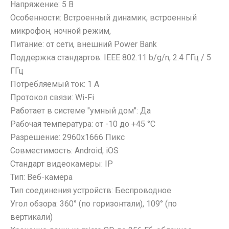
Напряжение: 5 В
Пинцеты
Парковочные автовизитки
Моноподы, штативы
Ремешки Mi Band 7
Особенности: Встроенный динамик, встроенный
Прочее оборудование
Петличный микрофон
Проекторы
Ремешки Mi Band 7 Pro
микрофон, ночной режим,
Расходные материалы
Разное
Селфи лампы
Ремешки Mi Band 8/9
Питание: от сети, внешний Power Bank
Трафареты BGA
Рюкзаки и сумки
Экшн камеры
Ремешки Samsung 46mm/Huawei 46mm/Amazfit GTR (22mm)
Поддержка стандартов: IEEE 802.11 b/g/n, 2.4 ГГц / 5
Стилусы
Смарт часы
Чехлы и украшения
ГГц
Увлажнители воздуха
Умные детские часы
Потребляемый ток: 1 А
Google Pixel
Фонарики
Элементы питания
Шармы для ремешков Watch Series
Протокол связи: Wi-Fi
Honor / Huawei
Аккумулятор 10440
Работает в системе "умный дом": Да
Infinix
Аккумулятор 14430
Рабочая температура: от -10 до +45 °C
Realme / Oppo
Разрешение: 2960х1666 Пикс
Аккумулятор 18650
Samsung
Совместимость: Android, iOS
Аккумулятор 9V Крона (6F22)
Tecno
Стандарт видеокамеры: IP
Аккумулятор AA
Vivo
Тип: Веб-камера
Аккумулятор AAA
Xiaomi / Redmi / Poco
Тип соединения устройств: Беспроводное
Батарейка 23A
iPhone / Watch / MacBook / AirTag / Pencil
Угол обзора: 360° (по горизонтали), 109° (по
Батарейка 27A
Держатели для карт
вертикали)
Батарейка 476A (4LR44)
Попсокеты / Кольца / Шнурки