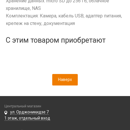
Хранение данных: micro SD до 256 Гб, облачное
Батарейка 625A (LR9)
Чехлы / Сумки универсальные
хранилище, NAS
Батарейка 9V Крона (6F22)
Чехлы для Наушников
Комплектация: Камера, кабель USB, адаптер питания,
Батарейка AA (LR06)
Чехлы для Ноутбука
крепеж на стену, документация
Батарейка AAA (LR03)
Чехлы для Планшетов
Батарейка C (LR14)
С этим товаром приобретают
Батарейка D (LR20)
Батарейка N (LR1/910A)
Зарядные устройства для аккумуляторов
Элемент литиевый
Элемент марганцево-щелочной
Наверх
Центральный магазин
ул. Орджоникидзе 7
1 этаж, отдельный вход