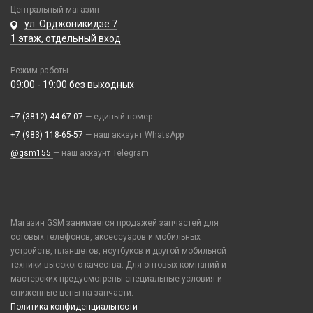
Хабы / Разветвители / Картридеры
Центральный магазин
Паяльные станции, нижние подогревы, сварка
Иное
ул. Орджоникидзе 7
Пинцеты
Парковочные автовизитки
1 этаж, отдельный вход
Прочее оборудование
Петличный микрофон
Режим работы
Расходные материалы
Разное
09:00 - 19:00 без выходных
Трафареты BGA
Рюкзаки и сумки
Стилусы
+7 (3812) 44-67-07
— единый номер
Увлажнители воздуха
+7 (983) 118-65-57
— наш аккаунт WhatsApp
Фонарики
@gsm155
— наш аккаунт Telegram
Смарт часы и браслеты
38mm/40mm/41mm для Watch Series
Телепорт 2С
42mm/44mm/45mm/Ultra 49mm для Watch Series
Магазин GSM занимается продажей запчастей для
сотовых телефонов, аксессуаров и мобильных
49mm Ultra с кейсом для Watch Series
Фото и видеоаппаратура
устройств, планшетов, ноутбуков и другой мобильной
Ремешки Amazfit Bip/Amazfit GTS/Samsung 40/44mm,Huawei 42mm
IP-камеры
техники высокого качества. Для оптовых компаний и
(20mm)
Чехлы и украшения
мастерских предусмотрены специальные условия и
Видеорегистраторы
Ремешки Mi Band 3/Mi Band 4
сниженные цены на запчасти.
Google Pixel
Детские камеры
Политика конфиденциальности
Элементы питания
Ремешки Mi Band 5/Mi Band 6