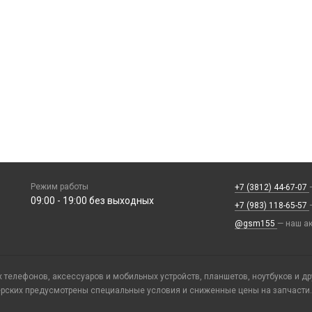
Режим работы
+7 (3812) 44-67-07
09:00 - 19:00 без выходных
+7 (983) 118-65-57
@gsm155
— наш ак
телефонов, аксессуаров и мобильных устройств, планшетов, ноутбуков и д
ерских предусмотрены специальные условия и сниженные цены на запчасти.