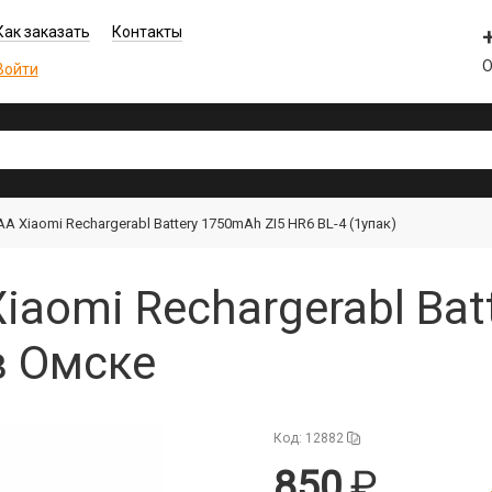
Как заказать
Контакты
О
Войти
 Xiaomi Rechargerabl Battery 1750mAh ZI5 HR6 BL-4 (1упак)
iaomi Rechargerabl Bat
в Омске
Код: 12882
850