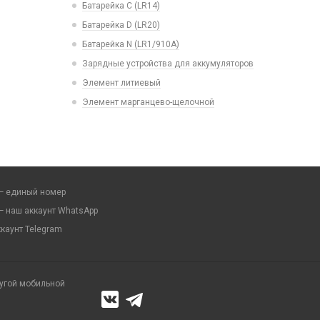
Батарейка C (LR14)
Батарейка D (LR20)
Батарейка N (LR1/910A)
Зарядные устройства для аккумуляторов
Элемент литиевый
Элемент марганцево-щелочной
— единый номер
— наш аккаунт WhatsApp
каунт Telegram
ругой мобильной