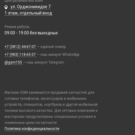
Центральный магазин
Паяльные станции, нижние подогревы, сварка
ул. Орджоникидзе 7
Пинцеты
1 этаж, отдельный вход
Прочее оборудование
Расходные материалы
Режим работы
09:00 - 19:00 без выходных
Трафареты BGA
+7 (3812) 44-67-07
Переходники и адаптеры
— единый номер
+7 (983) 118-65-57
— наш аккаунт WhatsApp
AUX (кабели, удлинители, разветвители)
Портативные аккумуляторы
@gsm155
— наш аккаунт Telegram
AUX lighting - jack
Внешний аккумулятор
AUX typ-c - jack
Разные гаджеты
Внешний аккумулятор MagSafe
OTG кабели и переходники
FM-модуляторы
Внешний аккумулятор с беспроводной зарядкой
Смарт часы и браслеты
Переходник jack - lighting
Hoco
Магазин GSM занимается продажей запчастей для
Переходник jack - typ-c
38mm/40mm/41mm для Watch Series
сотовых телефонов, аксессуаров и мобильных
Xiaomi
Телепорт 2С
устройств, планшетов, ноутбуков и другой мобильной
42mm/44mm/45mm/Ultra 49mm для Watch Series
Ароматизаторы
техники высокого качества. Для оптовых компаний и
49mm Ultra с кейсом для Watch Series
Фото и видеоаппаратура
Гирлянды
мастерских предусмотрены специальные условия и
Ремешки Amazfit Bip/Amazfit GTS/Samsung 40/44mm,Huawei 42mm
сниженные цены на запчасти.
Дроны
IP-камеры
(20mm)
Политика конфиденциальности
Чехлы и украшения
Игровые консоли
Видеорегистраторы