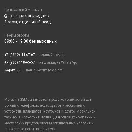
Сетевые фильтры
Паяльники, горелки, фены
Хабы / Разветвители / Картридеры
Центральный магазин
Паяльные станции, нижние подогревы, сварка
ул. Орджоникидзе 7
1 этаж, отдельный вход
Пинцеты
Прочее оборудование
Режим работы
Расходные материалы
09:00 - 19:00 без выходных
Трафареты BGA
+7 (3812) 44-67-07
— единый номер
Переходники и адаптеры
+7 (983) 118-65-57
— наш аккаунт WhatsApp
AUX (кабели, удлинители, разветвители)
@gsm155
— наш аккаунт Telegram
Портативные аккумуляторы
AUX lighting - jack
Внешний аккумулятор
AUX typ-c - jack
Разные гаджеты
Внешний аккумулятор MagSafe
OTG кабели и переходники
FM-модуляторы
Внешний аккумулятор с беспроводной зарядкой
Смарт часы и браслеты
Переходник jack - lighting
Магазин GSM занимается продажей запчастей для
Hoco
сотовых телефонов, аксессуаров и мобильных
Переходник jack - typ-c
38mm/40mm/41mm для Watch Series
Xiaomi
устройств, планшетов, ноутбуков и другой мобильной
Телепорт 2С
42mm/44mm/45mm/Ultra 49mm для Watch Series
техники высокого качества. Для оптовых компаний и
Ароматизаторы
мастерских предусмотрены специальные условия и
49mm Ultra с кейсом для Watch Series
Фото и видеоаппаратура
Гирлянды
сниженные цены на запчасти.
Ремешки Amazfit Bip/Amazfit GTS/Samsung 40/44mm,Huawei 42mm