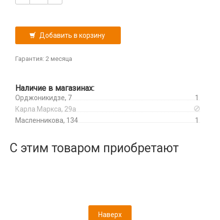
Lightning
Wi-Fi роутеры и адаптеры
Realme
Оборудование и инструмент
Шлейфа, платы, подложки
MagSafe 3
Аксессуары для ПК
Samsung
Активаторы АКБ, тестеры, программаторы
Mi Band и Amazfit, Hoco
Акустическая система для ПК
TCL
Переходники и адаптеры
Добавить в корзину
Восстановление модулей
MicroUSB
Веб-камеры
Tecno
AUX (кабели, удлинители, разветвители)
Вспомогательный инструмент
MiniUSB
Портативные аккумуляторы
Геймпады, Джойстики
Vivo
Гарантия: 2 месяца
AUX lighting - jack
Запчасти для оборудования
Type-C
Игровые гарнитуры
Внешний аккумулятор
Xiaomi
AUX typ-c - jack
Разные гаджеты
Зарядные станции
Type-C - Lightning
Клавиатуры и комплекты
Внешний аккумулятор MagSafe
iPhone, iPad, Watch
Наличие в магазинах:
OTG кабели и переходники
Источники питания
FM-модуляторы
Type-C - Type-C
Коврики для мыши
Внешний аккумулятор с беспроводной зарядкой
Орджоникидзе, 7
1
Защитные плёнки
Переходник jack - lighting
Кусачки, плоскогубцы
Hoco
Watch Series
Карла Маркса, 29а
Компьютерные игровые гарнитуры
Камера
Переходник jack - typ-c
Микроскопы, лампы, лупы, камеры
Xiaomi
Масленникова, 134
1
Компьютерные микрофоны
На камеру/на динамик
Мультиметры, осциллографы
Ароматизаторы
Компьютерные мыши
Плоттер и расходные материалы
С этим товаром приобретают
Наборы инструментов
Гирлянды
Оперативная память
Салфетки
Отвертки
Дроны
Сетевые фильтры
Паяльники, горелки, фены
Игровые консоли
Хабы / Разветвители / Картридеры
Паяльные станции, нижние подогревы, сварка
Иное
Пинцеты
Парковочные автовизитки
Прочее оборудование
Петличный микрофон
Наверх