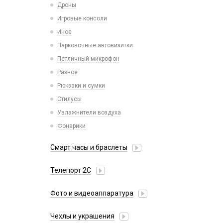
Отвертки
Дроны
Сетевые фильтры
Паяльники, горелки, фены
Игровые консоли
Хабы / Разветвители / Картридеры
Паяльные станции, нижние подогревы,
Иное
сварка
Парковочные автовизитки
Пинцеты
Петличный микрофон
Прочее оборудование
Разное
Расходные материалы
Рюкзаки и сумки
Трафареты BGA
Стилусы
Увлажнители воздуха
Фонарики
Смарт часы и браслеты
38mm/40mm/41mm для Watch Series
Телепорт 2С
42mm/44mm/45mm/Ultra 49mm для Watch
Series
Фото и видеоаппаратура
49mm Ultra с кейсом для Watch Series
IP-камеры
Ремешки Amazfit Bip/Amazfit GTS/Samsung
Чехлы и украшения
Видеорегистраторы