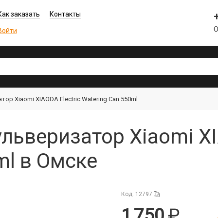
Как заказать
Контакты
О
Войти
ор Xiaomi XIAODA Electric Watering Can 550ml
льверизатор Xiaomi XI
ml в Омске
Код: 12797
1 750