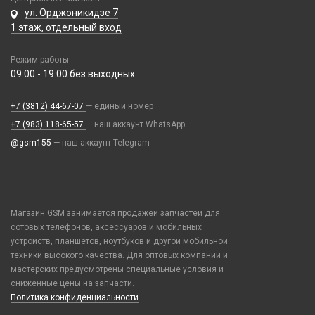
Паяльные станции, нижние подогревы, сварка
Иное
ул. Орджоникидзе 7
Пинцеты
Парковочные автовизитки
1 этаж, отдельный вход
Прочее оборудование
Петличный микрофон
Режим работы
Расходные материалы
Разное
09:00 - 19:00 без выходных
Трафареты BGA
Рюкзаки и сумки
Стилусы
+7 (3812) 44-67-07
— единый номер
Увлажнители воздуха
+7 (983) 118-65-57
— наш аккаунт WhatsApp
Фонарики
@gsm155
— наш аккаунт Telegram
Смарт часы и браслеты
38mm/40mm/41mm для Watch Series
Телепорт 2С
42mm/44mm/45mm/Ultra 49mm для Watch Series
Магазин GSM занимается продажей запчастей для
сотовых телефонов, аксессуаров и мобильных
49mm Ultra с кейсом для Watch Series
Фото и видеоаппаратура
устройств, планшетов, ноутбуков и другой мобильной
Ремешки Amazfit Bip/Amazfit GTS/Samsung 40/44mm,Huawei 42mm
IP-камеры
техники высокого качества. Для оптовых компаний и
(20mm)
Чехлы и украшения
мастерских предусмотрены специальные условия и
Видеорегистраторы
Ремешки Mi Band 3/Mi Band 4
сниженные цены на запчасти.
Google Pixel
Детские камеры
Политика конфиденциальности
Элементы питания
Ремешки Mi Band 5/Mi Band 6
Honor / Huawei
Моноподы, штативы