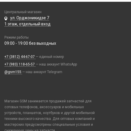
Honor / Huawei
Пинцеты
Парковочные автовизитки
Моноподы, штативы
Ремешки Mi Band 7
Infinix
Прочее оборудование
Петличный микрофон
Проекторы
Центральный магазин
Ремешки Mi Band 7 Pro
Realme / Oppo
Расходные материалы
ул. Орджоникидзе 7
Разное
Селфи лампы
Ремешки Mi Band 8/9
1 этаж, отдельный вход
Samsung
Трафареты BGA
Рюкзаки и сумки
Экшн камеры
Ремешки Samsung 46mm/Huawei 46mm/Amazfit GTR (22mm)
Tecno
Стилусы
Режим работы
Смарт часы
Vivo
Увлажнители воздуха
09:00 - 19:00 без выходных
Умные детские часы
Xiaomi / Redmi / Poco
Фонарики
Шармы для ремешков Watch Series
iPhone / Watch / MacBook / AirTag / Pencil
+7 (3812) 44-67-07
— единый номер
+7 (983) 118-65-57
Держатели для карт
— наш аккаунт WhatsApp
@gsm155
— наш аккаунт Telegram
Попсокеты / Кольца / Шнурки
Чехлы / Сумки универсальные
Чехлы для Наушников
Чехлы для Ноутбука
Магазин GSM занимается продажей запчастей для
Чехлы для Планшетов
сотовых телефонов, аксессуаров и мобильных
устройств, планшетов, ноутбуков и другой мобильной
Элементы питания
техники высокого качества. Для оптовых компаний и
мастерских предусмотрены специальные условия и
Аккумулятор 10440
сниженные цены на запчасти.