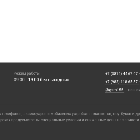
Режим работы
+7 (3812) 44-67-07
09:00 - 19:00 без выходных
+7 (983) 118-65-57
@gsm155
— наш ак
телефонов, аксессуаров и мобильных устройств, планшетов, ноутбуков и д
ерских предусмотрены специальные условия и сниженные цены на запчасти.