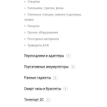
Отвертки
Сетевые фильтры
Паяльники, горелки, фены
Хабы / Разветвители / Картридеры
Паяльные станции, нижние подогревы,
сварка
Пинцеты
Прочее оборудование
Расходные материалы
Трафареты BGA
Переходники и адаптеры
AUX (кабели, удлинители, разветвители)
Портативные аккумуляторы
AUX lighting - jack
Внешний аккумулятор
AUX typ-c - jack
Разные гаджеты
Внешний аккумулятор MagSafe
OTG кабели и переходники
FM-модуляторы
Внешний аккумулятор с беспроводной
Смарт часы и браслеты
Переходник jack - lighting
Hoco
зарядкой
Переходник jack - typ-c
38mm/40mm/41mm для Watch Series
Xiaomi
Телепорт 2С
42mm/44mm/45mm/Ultra 49mm для Watch
Ароматизаторы