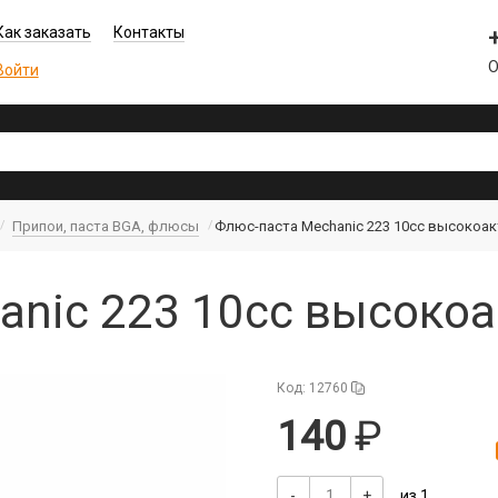
Как заказать
Контакты
О
Войти
Припои, паста BGA, флюсы
Флюс-паста Mechanic 223 10cc высокоа
anic 223 10cc высокоа
Код: 12760
140
-
+
из 1