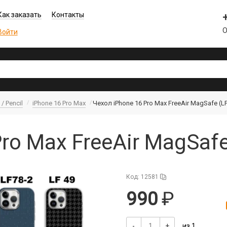
Как заказать
Контакты
О
Войти
/ Pencil
iPhone 16 Pro Max
Чехол iPhone 16 Pro Max FreeAir MagSafe (L
ro Max FreeAir MagSaf
Код: 12581
990
-
+
из 1