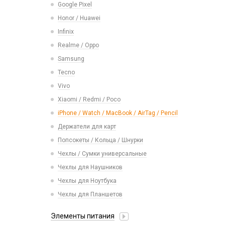
Google Pixel
Паяльные станции, нижние подогревы,
Иное
Детские камеры
Ремешки Mi Band 3/Mi Band 4
сварка
Honor / Huawei
Парковочные автовизитки
Моноподы, штативы
Ремешки Mi Band 5/Mi Band 6
Пинцеты
Infinix
Петличный микрофон
Проекторы
Ремешки Mi Band 7
Прочее оборудование
Realme / Oppo
Разное
Селфи лампы
Ремешки Mi Band 7 Pro
Расходные материалы
Samsung
Рюкзаки и сумки
Экшн камеры
Ремешки Mi Band 8/9
Трафареты BGA
Tecno
Стилусы
Ремешки Samsung 46mm/Huawei
Vivo
Увлажнители воздуха
46mm/Amazfit GTR (22mm)
Xiaomi / Redmi / Poco
Фонарики
Смарт часы
iPhone / Watch / MacBook / AirTag / Pencil
Умные детские часы
Держатели для карт
Шармы для ремешков Watch Series
Попсокеты / Кольца / Шнурки
Чехлы / Сумки универсальные
Чехлы для Наушников
Чехлы для Ноутбука
Чехлы для Планшетов
Элементы питания