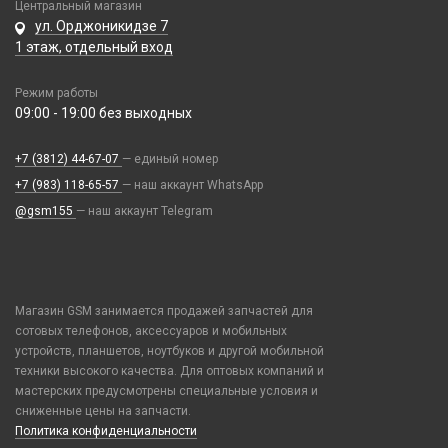
Паяльники, горелки, фены
Центральный магазин
Игровые консоли
Хабы / Разветвители / Картридеры
Ремешки Mi Band 3/Mi Band 4
ул. Орджоникидзе 7
Паяльные станции, нижние подогревы, сварка
Иное
1 этаж, отдельный вход
Ремешки Mi Band 5/Mi Band 6
Пинцеты
Парковочные автовизитки
Ремешки Mi Band 7
Прочее оборудование
Петличный микрофон
Режим работы
Ремешки Mi Band 7 Pro
09:00 - 19:00 без выходных
Расходные материалы
Разное
Ремешки Mi Band 8/9
Трафареты BGA
Рюкзаки и сумки
Ремешки Samsung 46mm/Huawei 46mm/Amazfit GTR (22mm)
+7 (3812) 44-67-07
— единый номер
Стилусы
Смарт часы
+7 (983) 118-65-57
— наш аккаунт WhatsApp
Увлажнители воздуха
Умные детские часы
@gsm155
— наш аккаунт Telegram
Фонарики
Шармы для ремешков Watch Series
Телепорт 2С
Магазин GSM занимается продажей запчастей для
Фото и видеоаппаратура
сотовых телефонов, аксессуаров и мобильных
устройств, планшетов, ноутбуков и другой мобильной
IP-камеры
Чехлы и украшения
техники высокого качества. Для оптовых компаний и
Видеорегистраторы
мастерских предусмотрены специальные условия и
Google Pixel
Детские камеры
сниженные цены на запчасти.
Элементы питания
Honor / Huawei
Политика конфиденциальности
Моноподы, штативы
Аккумулятор 10440