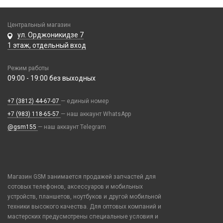
Honor / Huawei
Пинцеты
Парковочные автовизитки
Моноподы, штативы
Ремешки Mi Band 7
Infinix
Прочее оборудование
Петличный микрофон
Проекторы
Ремешки Mi Band 7 Pro
Центральный магазин
Realme / Oppo
Расходные материалы
Разное
Селфи лампы
ул. Орджоникидзе 7
Ремешки Mi Band 8/9
Samsung
Трафареты BGA
1 этаж, отдельный вход
Рюкзаки и сумки
Экшн камеры
Ремешки Samsung 46mm/Huawei 46mm/Amazfit GTR (22mm)
Tecno
Стилусы
Смарт часы
Режим работы
Vivo
Увлажнители воздуха
09:00 - 19:00 без выходных
Умные детские часы
Xiaomi / Redmi / Poco
Фонарики
Шармы для ремешков Watch Series
iPhone / Watch / MacBook / AirTag / Pencil
+7 (3812) 44-67-07
— единый номер
Держатели для карт
+7 (983) 118-65-57
— наш аккаунт WhatsApp
Попсокеты / Кольца / Шнурки
@gsm155
— наш аккаунт Telegram
Чехлы / Сумки универсальные
Чехлы для Наушников
Чехлы для Ноутбука
Магазин GSM занимается продажей запчастей для
Чехлы для Планшетов
сотовых телефонов, аксессуаров и мобильных
устройств, планшетов, ноутбуков и другой мобильной
Элементы питания
техники высокого качества. Для оптовых компаний и
Аккумулятор 10440
мастерских предусмотрены специальные условия и