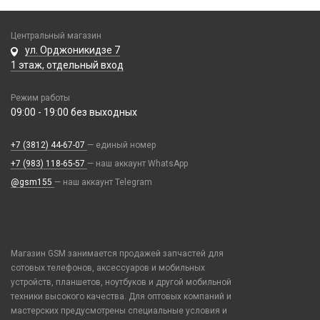
Honor / Huawei
Пинцеты
Парковочные автовизитки
Моноподы, штативы
Ремешки Mi Band 7
Infinix
Прочее оборудование
Петличный микрофон
Проекторы
Ремешки Mi Band 7 Pro
Центральный магазин
Realme / Oppo
Расходные материалы
Разное
Селфи лампы
ул. Орджоникидзе 7
Ремешки Mi Band 8/9
Samsung
Трафареты BGA
1 этаж, отдельный вход
Рюкзаки и сумки
Экшн камеры
Ремешки Samsung 46mm/Huawei 46mm/Amazfit GTR (22mm)
Tecno
Стилусы
Смарт часы
Режим работы
Vivo
Увлажнители воздуха
09:00 - 19:00 без выходных
Умные детские часы
Xiaomi / Redmi / Poco
Фонарики
Шармы для ремешков Watch Series
iPhone / Watch / MacBook / AirTag / Pencil
+7 (3812) 44-67-07
— единый номер
Держатели для карт
+7 (983) 118-65-57
— наш аккаунт WhatsApp
Попсокеты / Кольца / Шнурки
@gsm155
— наш аккаунт Telegram
Чехлы / Сумки универсальные
Чехлы для Наушников
Чехлы для Ноутбука
Магазин GSM занимается продажей запчастей для
Чехлы для Планшетов
сотовых телефонов, аксессуаров и мобильных
устройств, планшетов, ноутбуков и другой мобильной
Элементы питания
техники высокого качества. Для оптовых компаний и
Аккумулятор 10440
мастерских предусмотрены специальные условия и