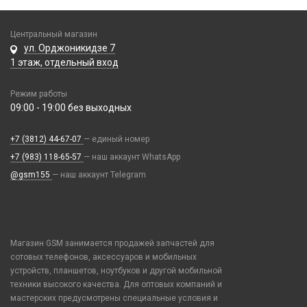
Honor / Huawei
Пинцеты
Парковочные автовизитки
Моноподы, штативы
Ремешки Mi Band 7
Infinix
Прочее оборудование
Петличный микрофон
Проекторы
Ремешки Mi Band 7 Pro
Центральный магазин
Realme / Oppo
Расходные материалы
Разное
Селфи лампы
ул. Орджоникидзе 7
Ремешки Mi Band 8/9
Samsung
Трафареты BGA
1 этаж, отдельный вход
Рюкзаки и сумки
Экшн камеры
Ремешки Samsung 46mm/Huawei 46mm/Amazfit GTR (22mm)
Tecno
Стилусы
Смарт часы
Режим работы
Vivo
Увлажнители воздуха
09:00 - 19:00 без выходных
Умные детские часы
Xiaomi / Redmi / Poco
Фонарики
Шармы для ремешков Watch Series
iPhone / Watch / MacBook / AirTag / Pencil
+7 (3812) 44-67-07
— единый номер
Держатели для карт
+7 (983) 118-65-57
— наш аккаунт WhatsApp
Попсокеты / Кольца / Шнурки
@gsm155
— наш аккаунт Telegram
Чехлы / Сумки универсальные
Чехлы для Наушников
Чехлы для Ноутбука
Магазин GSM занимается продажей запчастей для
Чехлы для Планшетов
сотовых телефонов, аксессуаров и мобильных
устройств, планшетов, ноутбуков и другой мобильной
Элементы питания
техники высокого качества. Для оптовых компаний и
Аккумулятор 10440
мастерских предусмотрены специальные условия и