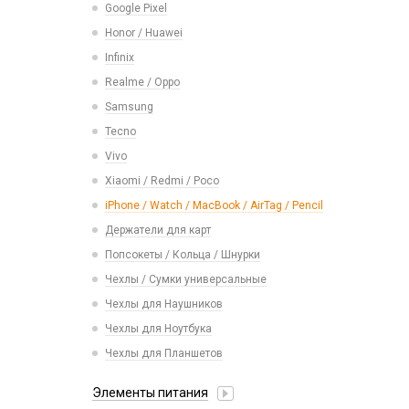
Google Pixel
Паяльные станции, нижние подогревы,
Иное
Детские камеры
Ремешки Mi Band 3/Mi Band 4
сварка
Honor / Huawei
Парковочные автовизитки
Моноподы, штативы
Ремешки Mi Band 5/Mi Band 6
Пинцеты
Infinix
Петличный микрофон
Проекторы
Ремешки Mi Band 7
Прочее оборудование
Realme / Oppo
Разное
Селфи лампы
Ремешки Mi Band 7 Pro
Расходные материалы
Samsung
Рюкзаки и сумки
Экшн камеры
Ремешки Mi Band 8/9
Трафареты BGA
Tecno
Стилусы
Ремешки Samsung 46mm/Huawei
Vivo
Увлажнители воздуха
46mm/Amazfit GTR (22mm)
Xiaomi / Redmi / Poco
Фонарики
Смарт часы
iPhone / Watch / MacBook / AirTag / Pencil
Умные детские часы
Держатели для карт
Шармы для ремешков Watch Series
Попсокеты / Кольца / Шнурки
Чехлы / Сумки универсальные
Чехлы для Наушников
Чехлы для Ноутбука
Чехлы для Планшетов
Элементы питания