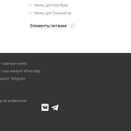
Чехлы для Ноутбука
Чехлы для Планшетов
Элементы питания
Аккумулятор 10440
Аккумулятор 14430
Аккумулятор 18650
Аккумулятор 9V Крона (6F22)
— единый номер
Аккумулятор AA
— наш аккаунт WhatsApp
Аккумулятор AAA
каунт Telegram
Батарейка 23A
Батарейка 27A
Батарейка 476A (4LR44)
ругой мобильной
Батарейка 625A (LR9)
Батарейка 9V Крона (6F22)
Батарейка AA (LR06)
Батарейка AAA (LR03)