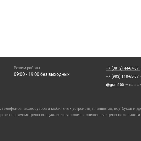
Режим работы
+7 (3812) 44-67-07
09:00 - 19:00 без выходных
+7 (983) 118-65-57
@gsm155
— наш ак
телефонов, аксессуаров и мобильных устройств, планшетов, ноутбуков и д
ерских предусмотрены специальные условия и сниженные цены на запчасти.