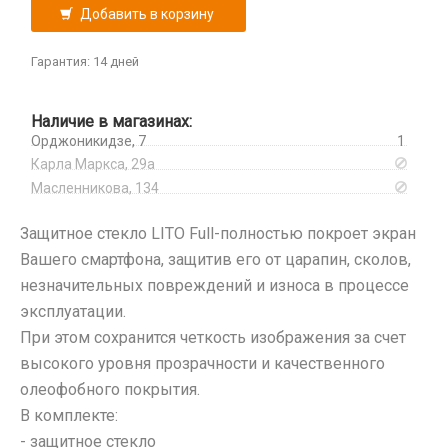
Oneplus
Добавить в корзину
Проклейки для телефонов
Oppo
Разъемы
Гарантия: 14 дней
Realme
Шлейфа, платы, подложки
Samsung
TCL
Наличие в магазинах:
Орджоникидзе, 7
1
Tecno
Карла Маркса, 29а
Vivo
Масленникова, 134
Xiaomi
iPhone, iPad, Watch
Защитное стекло LITO Full-полностью покроет экран
Защитные плёнки
Вашего смартфона, защитив его от царапин, сколов,
Камера
незначительных повреждений и износа в процессе
На камеру/на динамик
эксплуатации.
Плоттер и расходные материалы
При этом сохранится четкость изображения за счет
Салфетки
высокого уровня прозрачности и качественного
олеофобного покрытия.
Кабели USB, HDMI, Type-C
В комплекте:
2 в 1
- защитное стекло