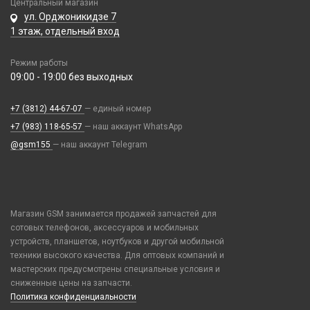
Google Pixel
Центральный магазин
Паяльные станции, нижние подогревы, сварка
Иное
Детские камеры
Элементы питания
Ремешки Mi Band 5/Mi Band 6
ул. Орджоникидзе 7
Honor / Huawei
Пинцеты
Парковочные автовизитки
Моноподы, штативы
1 этаж, отдельный вход
Ремешки Mi Band 7
Аккумулятор 10440
Infinix
Прочее оборудование
Петличный микрофон
Проекторы
Ремешки Mi Band 7 Pro
Аккумулятор 14430
Realme / Oppo
Расходные материалы
Разное
Режим работы
Селфи лампы
Ремешки Mi Band 8/9
Аккумулятор 18650
09:00 - 19:00 без выходных
Samsung
Трафареты BGA
Рюкзаки и сумки
Экшн камеры
Ремешки Samsung 46mm/Huawei 46mm/Amazfit GTR (22mm)
Аккумулятор 9V Крона (6F22)
Tecno
Стилусы
Смарт часы
+7 (3812) 44-67-07
Аккумулятор AA
— единый номер
Vivo
Увлажнители воздуха
+7 (983) 118-65-57
Умные детские часы
— наш аккаунт WhatsApp
Аккумулятор AAA
Xiaomi / Redmi / Poco
Фонарики
@gsm155
— наш аккаунт Telegram
Шармы для ремешков Watch Series
Батарейка 23A
iPhone / Watch / MacBook / AirTag / Pencil
Батарейка 27A
Держатели для карт
Батарейка 476A (4LR44)
Попсокеты / Кольца / Шнурки
Батарейка 625A (LR9)
Чехлы / Сумки универсальные
Магазин GSM занимается продажей запчастей для
Батарейка 9V Крона (6F22)
Чехлы для Наушников
сотовых телефонов, аксессуаров и мобильных
Батарейка AA (LR06)
устройств, планшетов, ноутбуков и другой мобильной
Чехлы для Ноутбука
техники высокого качества. Для оптовых компаний и
Батарейка AAA (LR03)
Чехлы для Планшетов
мастерских предусмотрены специальные условия и
Батарейка C (LR14)
сниженные цены на запчасти.
Батарейка D (LR20)
Политика конфиденциальности