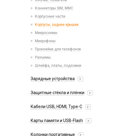
Кнопки, толкатели
Tecno
Коннекторы SIM, MMC
Vivo
Корпусные части
Xiaomi
Корпусы, задние крышки
iPhone, iPad, Watch
Микросхемы
Микрофоны
Проклейки для телефонов
Разъемы
Шлейфа, платы, подложки
Зарядные устройства
АЗУ
Защитные стёкла и плёнки
Адаптеры
Google Pixel
Алиса
Кабели USB, HDMI, Type-C
Honor
Беспроводные QI
2 в 1
Huawei/Honor
Карты памяти и USB-Flash
Зарядные станции
3 в 1
Infinix
Разветвители прикуривателя
USB Flash
30 pin
Колонки портативные
Itel