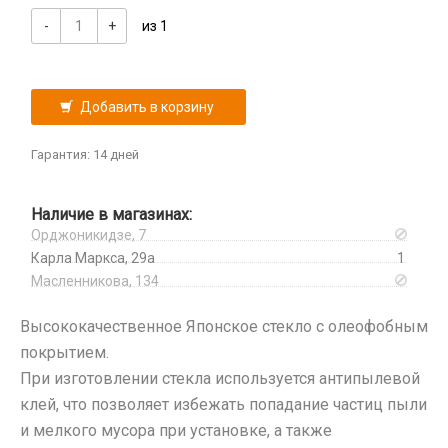
Huawei/Honor
Xiaomi
Зарядные станции
Корпусы, задние крышки
-
+
из 1
Infinix
iPhone, iPad, Watch
Разветвители прикуривателя
Микросхемы
Itel
СЗУ
Микрофоны
Oneplus
Проклейки для телефонов
Добавить в корзину
Oppo
Разъемы
Realme
Гарантия: 14 дней
Шлейфа, платы, подложки
Samsung
TCL
Наличие в магазинах:
Tecno
Орджоникидзе, 7
Vivo
Карла Маркса, 29а
1
Xiaomi
Масленникова, 134
iPhone, iPad, Watch
Высококачественное Японское стекло с олеофобным
Защитные плёнки
покрытием.
Камера
При изготовлении стекла используется антипылевой
На камеру/на динамик
клей, что позволяет избежать попадание частиц пыли
Плоттер и расходные материалы
и мелкого мусора при установке, а также
Салфетки