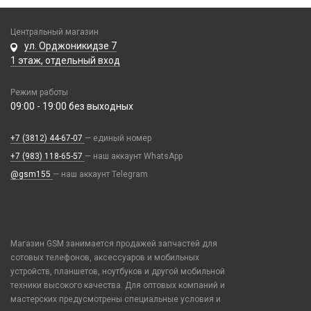
На камеру/на динамик
Мультиметры, осциллографы
Ароматизаторы
Компьютерные мыши
Плоттер и расходные материалы
Наборы инструментов
Центральный магазин
Гирлянды
Оперативная память
Салфетки
ул. Орджоникидзе 7
Отвертки
Дроны
Сетевые фильтры
1 этаж, отдельный вход
Паяльники, горелки, фены
Игровые консоли
Хабы / Разветвители / Картридеры
Паяльные станции, нижние подогревы, сварка
Иное
Режим работы
09:00 - 19:00 без выходных
Пинцеты
Парковочные автовизитки
Прочее оборудование
Петличный микрофон
+7 (3812) 44-67-07
— единый номер
Расходные материалы
Разное
+7 (983) 118-65-57
— наш аккаунт WhatsApp
Трафареты BGA
Рюкзаки и сумки
@gsm155
— наш аккаунт Telegram
Стилусы
Увлажнители воздуха
Фонарики
Магазин GSM занимается продажей запчастей для
Смарт часы и браслеты
сотовых телефонов, аксессуаров и мобильных
38mm/40mm/41mm для Watch Series
устройств, планшетов, ноутбуков и другой мобильной
Телепорт 2С
техники высокого качества. Для оптовых компаний и
42mm/44mm/45mm/Ultra 49mm для Watch Series
мастерских предусмотрены специальные условия и
49mm Ultra с кейсом для Watch Series