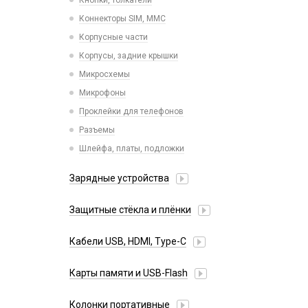
Кнопки, толкатели
Tecno
Коннекторы SIM, MMC
Vivo
Корпусные части
Xiaomi
Корпусы, задние крышки
iPhone, iPad, Watch
Микросхемы
Микрофоны
Проклейки для телефонов
Разъемы
Шлейфа, платы, подложки
Зарядные устройства
АЗУ
Защитные стёкла и плёнки
Адаптеры
Google Pixel
Алиса
Кабели USB, HDMI, Type-C
Honor
Беспроводные QI
2 в 1
Huawei/Honor
Карты памяти и USB-Flash
Зарядные станции
3 в 1
Infinix
Разветвители прикуривателя
USB Flash
30 pin
Колонки портативные
Itel