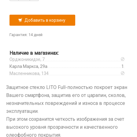
Infinix
iPhone, iPad, Watch
Разветвители прикуривателя
Микросхемы
Itel
СЗУ
Микрофоны
Oneplus
Добавить в корзину
Проклейки для телефонов
Oppo
Разъемы
Гарантия: 14 дней
Realme
Шлейфа, платы, подложки
Samsung
TCL
Наличие в магазинах:
Орджоникидзе, 7
Tecno
Карла Маркса, 29а
1
Vivo
Масленникова, 134
Xiaomi
iPhone, iPad, Watch
Защитное стекло LITO Full-полностью покроет экран
Защитные плёнки
Вашего смартфона, защитив его от царапин, сколов,
Камера
незначительных повреждений и износа в процессе
На камеру/на динамик
эксплуатации.
Плоттер и расходные материалы
При этом сохранится четкость изображения за счет
Салфетки
высокого уровня прозрачности и качественного
олеофобного покрытия.