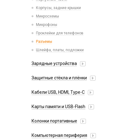
Xiaomi
Корпусы, задние крышки
iPhone, iPad, Watch
Микросхемы
Микрофоны
Проклейки для телефонов
Разъемы
Шлейфа, платы, подложки
Зарядные устройства
АЗУ
Защитные стёкла и плёнки
Адаптеры
Google Pixel
Алиса
Кабели USB, HDMI, Type-C
Honor
Беспроводные QI
2 в 1
Huawei/Honor
Карты памяти и USB-Flash
Зарядные станции
3 в 1
Infinix
Разветвители прикуривателя
USB Flash
30 pin
Колонки портативные
Itel
СЗУ
USB Flash (Lightning/Type-C)
4 в 1
Oneplus
Карты памяти
Компьютерная периферия
HDMI/DisplayPort
Oppo