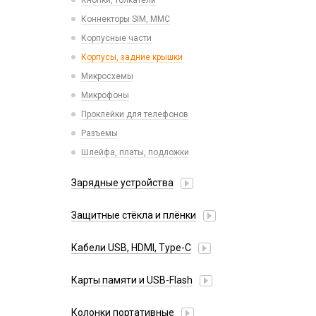
Кнопки, толкатели
Tecno
Коннекторы SIM, MMC
Vivo
Корпусные части
Xiaomi
Корпусы, задние крышки
iPhone, iPad, Watch
Микросхемы
Микрофоны
Проклейки для телефонов
Разъемы
Шлейфа, платы, подложки
Зарядные устройства
АЗУ
Защитные стёкла и плёнки
Адаптеры
Google Pixel
Алиса
Кабели USB, HDMI, Type-C
Honor
Беспроводные QI
2 в 1
Huawei/Honor
Карты памяти и USB-Flash
Зарядные станции
3 в 1
Infinix
Разветвители прикуривателя
USB Flash
30 pin
Колонки портативные
Itel